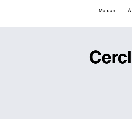
Maison
À
Cerc