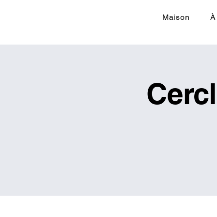
Maison
À
Cerc