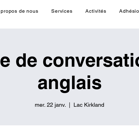
 propos de nous
Services
Activités
Adhési
le de conversati
anglais
mer. 22 janv.
  |  
Lac Kirkland